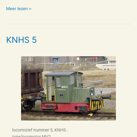
Meer lezen »
KNHS 5
KNHS
5
locomotief nummer 5, KNHS .
type locomotor MV2