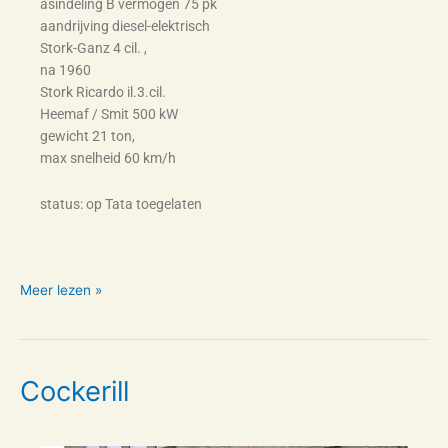
asindeling B vermogen 75 pk
aandrijving diesel-elektrisch
Stork-Ganz 4 cil. ,
na 1960
Stork Ricardo il.3.cil.
Heemaf / Smit 500 kW
gewicht 21 ton,
max snelheid 60 km/h
status: op Tata toegelaten
Meer lezen »
Cockerill
Cockerill