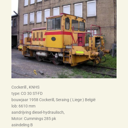
Cockerill , KNHS
type: CO 30 ST-FD
bouwjaar 1958 Cockerill, Seraing ( Liege ) België
lob: 6610 mm
aandrijving diesel-hydraulisch,
Motor: Cummings 285 pk
asindeling B