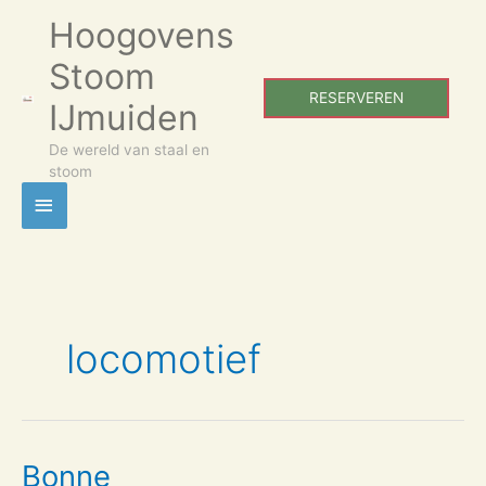
Ga
Hoogovens
Hoofdmenu
naar
de
Stoom
inhoud
RESERVEREN
IJmuiden
De wereld van staal en
stoom
locomotief
Bonne
Bonne