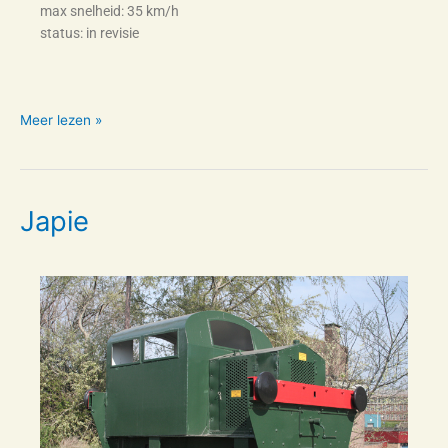
max snelheid: 35 km/h
status: in revisie
Meer lezen »
Japie
Japie