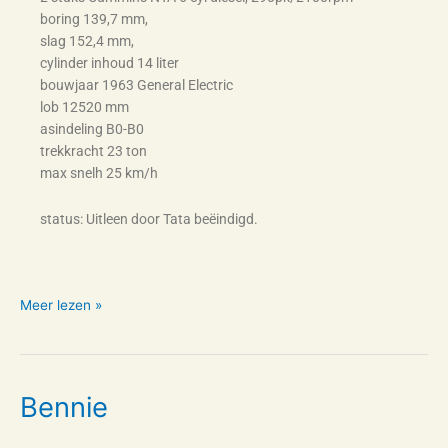
boring 139,7 mm,
slag 152,4 mm,
cylinder inhoud 14 liter
bouwjaar 1963 General Electric
lob 12520 mm
asindeling B0-B0
trekkracht 23 ton
max snelh 25 km/h
status: Uitleen door Tata beëindigd.
Meer lezen »
Bennie
Bennie